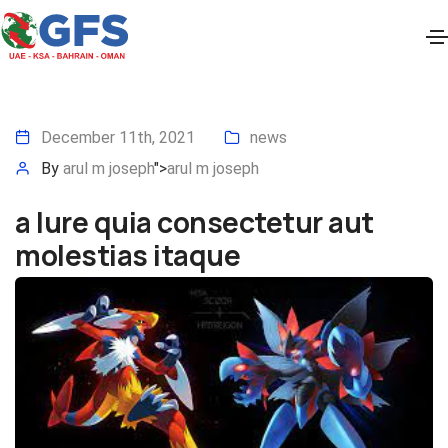
December 11th, 2021
news
By
arul m joseph
">
arul m joseph
a Iure quia consectetur aut
molestias itaque